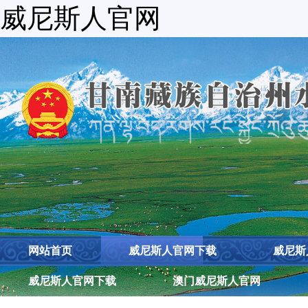
威尼斯人官网
网站首页
威尼斯人官网下载
威尼斯
威尼斯人官网下载
澳门威尼斯人官网