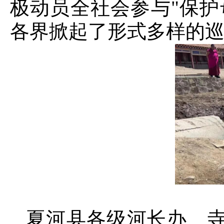
极动员全社会参与"保护
各界掀起了形式多样的
夏河县各级河长办、