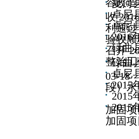
容改造
夏河
卓尼
收 2016
卓尼
利通过 2
20
验收顺利
碌曲
召开 20
整治工作 
碌曲
卓尼
03-18
201
段）水土保
20
20
加固项
加固项