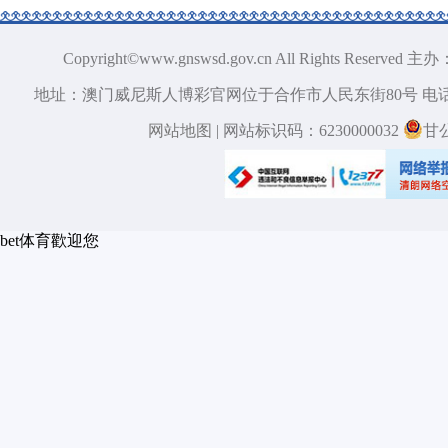
Copyright©www.gnswsd.gov.cn All Right
地址：澳门威尼斯人博彩官网位于合作市人民东街80号 电话：0
网站地图
| 网站标识码：6230000032
甘
bet体育歡迎您