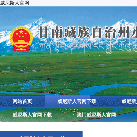
威尼斯人官网
网站首页
威尼斯人官网下载
威尼斯
威尼斯人官网下载
澳门威尼斯人官网