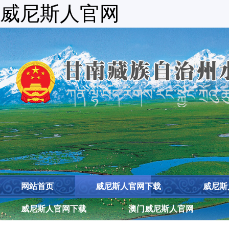
威尼斯人官网
网站首页
威尼斯人官网下载
威尼斯
威尼斯人官网下载
澳门威尼斯人官网