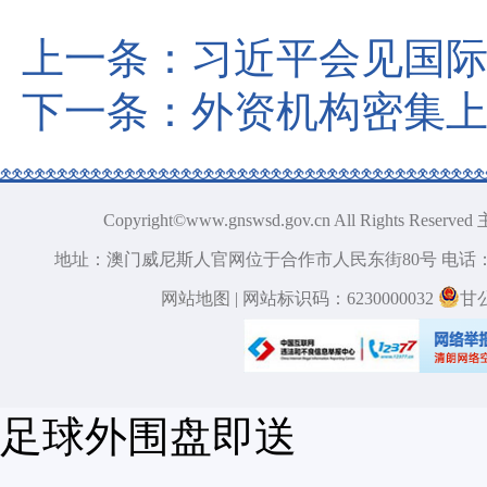
上一条：
习近平会见国
下一条：
外资机构密集
Copyright©www.gnswsd.gov.cn All Ri
地址：澳门威尼斯人官网位于合作市人民东街80号 电话：09
网站地图
| 网站标识码：6230000032
甘
足球外围盘即送