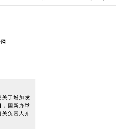
府网
1
2
3
院关于增加发
日，国新办举
相关负责人介