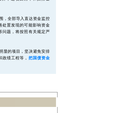
围，全部导入直达资金监控
善处置发现的可能影响资金
等问题，将按照有关规定严
明显的项目，坚决避免安排
和政绩工程等，
把国债资金