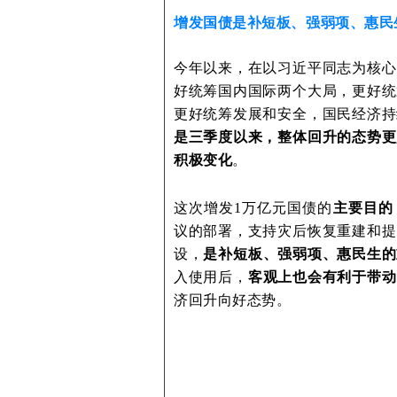
增发国债是补短板、强弱项、惠民
今年以来，在以习近平同志为核心
好统筹国内国际两个大局，更好统
更好统筹发展和安全，国民经济持
是三季度以来，整体回升的态势更
积极变化
。
这次增发1万亿元国债的
主要目的
议的部署，支持灾后恢复重建和提
设，
是补短板、强弱项、惠民生的
入使用后，
客观上也会有利于带动
济回升向好态势。