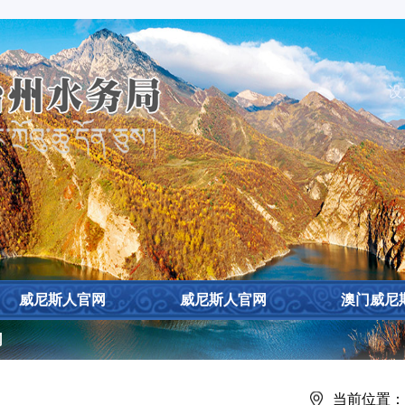
设
威尼斯人官网
威尼斯人官网
澳门威尼
网
当前位置