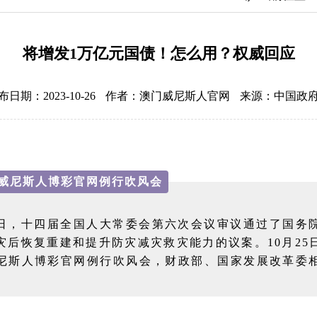
将增发1万亿元国债！怎么用？权威回应
布日期：2023-10-26
作者：澳门威尼斯人官网
来源：中国政
威尼斯人博彩官网例行吹风会
24日，十四届全国人大常委会第六次会议审议通过了国务
灾后恢复重建和提升防灾减灾救灾能力的议案。10月25
尼斯人博彩官网例行吹风会，财政部、国家发展改革委
。