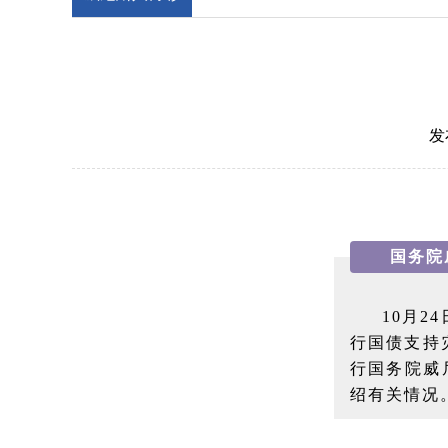
作
智
官网
能
引
导，
请
按
发
快
捷
键
Ctrl+Alt+9
国务院
10月
行国债支持
行国务院威
绍有关情况