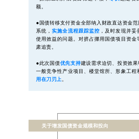
额。
●国债转移支付资金全部纳入财政直达资金范
系统，
实施全流程跟踪监控
，及时发现并妥
使用效益的问题。对挤占挪用国债项目资金
肃追责。
●此次国债
优先支持
建设需求迫切、投资效果
一般竞争性产业项目、楼堂馆所、形象工程
用在刀刃上
。
关于增发国债
资金规模和投向