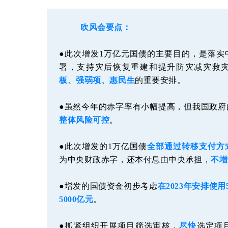
吹风会要点：
●此次增发1万亿元国债的主要目的，是落实
署，支持灾后恢复重建和提升防灾减灾救
板、强弱项、惠民生
的重要安排。
●虽然今年的赤字率有小幅提高，但我国政府
整体风险可控
。
●此次增发的1万亿国债
全部通过转移支付方
为中央财政赤字，还本付息由中央承担，
不增
●增发的国债资金初步考虑
在2023年安排使用
5000亿元
。
●抓紧组织开展项目筛选审核，
尽快
选定项