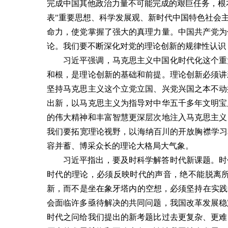
完成中国其他政治力量不可能完成的艰巨任务，根
表"重要思想、科学发展观、新时代中国特色社会
命力，使党掌握了强大的真理力量。中国共产党为
论。我们要不断深化对党的理论创新的规律性认识
习近平强调，马克思主义中国化时代化这个重
和根，是理论创新的基础和前提。理论创新必须讲
坚持马克思主义这个立党立国、兴党兴国之本不动
出新，以马克思主义为指导对中华五千多年文明宝
的伟大精神和丰富智慧更深层次地注入马克思主义
我们要拓宽理论视野，以海纳百川的开放胸襟学习
容并蓄、博采众长的理论大格局大气象。
习近平指出，要及时科学解答时代新课题。时
时代的理论，必须反映时代的声音，绝不能脱离
新，而不是坐在象牙塔内的空想，必须坚持在实践
会面临许多亟待解决的共同问题，我国改革发展稳
时代之问给我们提出的新考题比过去更复杂、更难