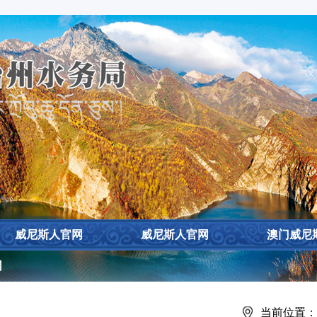
设
威尼斯人官网
威尼斯人官网
澳门威尼
网
当前位置：