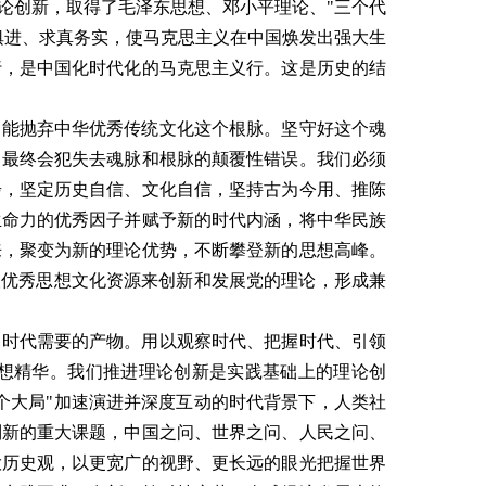
论创新，取得了毛泽东思想、邓小平理论、"三个代
俱进、求真务实，使马克思主义在中国焕发出强大生
行，是中国化时代化的马克思主义行。这是历史的结
不能抛弃中华优秀传统文化这个根脉。坚守好这个魂
，最终会犯失去魂脉和根脉的颠覆性错误。我们必须
步，坚定历史自信、文化自信，坚持古为今用、推陈
生命力的优秀因子并赋予新的时代内涵，将中华民族
来，聚变为新的理论优势，不断攀登新的思想高峰。
取优秀思想文化资源来创新和发展党的理论，形成兼
足时代需要的产物。用以观察时代、把握时代、引领
想精华。我们推进理论创新是实践基础上的理论创
个大局"加速演进并深度互动的时代背景下，人类社
列新的重大课题，中国之问、世界之问、人民之问、
大历史观，以更宽广的视野、更长远的眼光把握世界