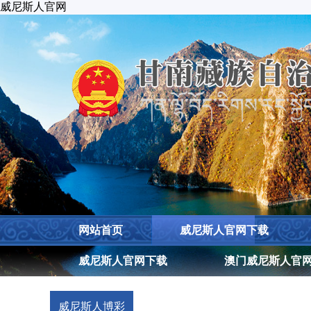
欢
威尼斯人官网
迎
进
入
甘
南
藏
族
自
治
州
水
务
局,
盲
人
网站首页
威尼斯人官网下载
用
户
威尼斯人官网下载
澳门威尼斯人官
使
用
操
威尼斯人博彩