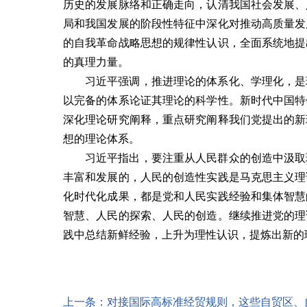
历史的发展脉络和正确走向，认清我国社会发展、
局和我国发展的阶段性特征中深化对推动高质量发
的自我革命战略思想的规律性认识，全面系统地提
的真理力量。
习近平强调，推进理论的体系化、学理化，是
以完备的体系论证其理论的科学性。新时代中国特
深化理论研究阐释，重点研究阐释我们党提出的新
想的理论体系。
习近平指出，要注重从人民群众的创造中汲取
丰富和发展的，人民的创造性实践是马克思主义理
化时代化成果，都是党和人民实践经验和集体智慧
智慧、人民的探索、人民的创造。继续推进党的理
践中总结新鲜经验，上升为理性认识，提炼出新的
上一条：
对接国际高标准经贸规则，这些自贸区、