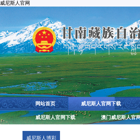
欢
威尼斯人官网
迎
进
入
甘
南
藏
族
自
治
州
水
务
局,
盲
人
网站首页
威尼斯人官网下载
用
户
威尼斯人官网下载
澳门威尼斯人官
使
用
操
威尼斯人博彩