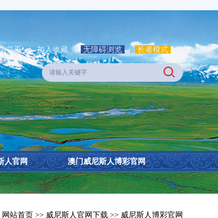
为首页
|
加入收藏
|
无障碍浏览
|
长者模式
斯人官网
澳门威尼斯人博彩官网
网站首页
>>
威尼斯人官网下载
>>
威尼斯人博彩官网