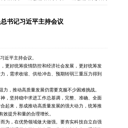
央总书记习近平主持会议
1
2
3
记习近平主持会议。
局，更好统筹疫情防控和经济社会发展，更好统筹发
发力，需求收缩、供给冲击、预期转弱三重压力得到
阻力，推动高质量发展仍需要克服不少困难挑战。
精神，坚持稳中求进工作总基调，完整、准确、全面
结合起来，形成推动高质量发展的强大动力，统筹推
有效提升和量的合理增长。
势而为，在优势领域做大做强。要夯实科技自立自强