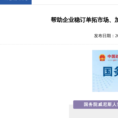
官网
帮助企业稳订单拓市场、
发布日期：202
国务院威尼斯人