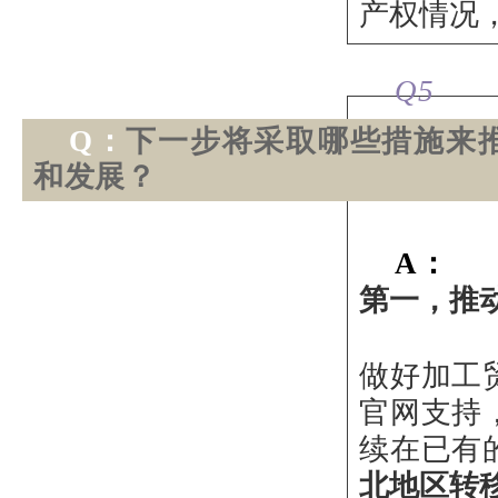
产权情况
Q5
Q：
下一步将采取哪些措施来
和发展？
A：
第一，推
做好加工
官网支持
续在已有
北地区转