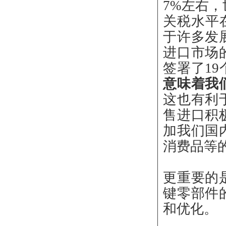
7%左右
关税水平
于许多发
进口市场
签署了1
意味着我
这也有利
售进口积
加我们国
消费品等
更重要的
键零部件
和优化。