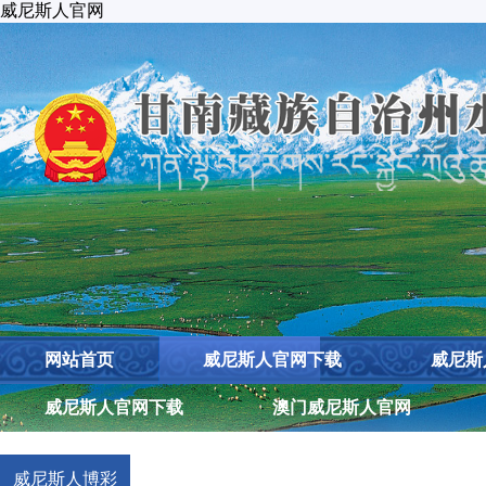
威尼斯人官网
网站首页
威尼斯人官网下载
威尼斯
威尼斯人官网下载
澳门威尼斯人官网
威尼斯人博彩