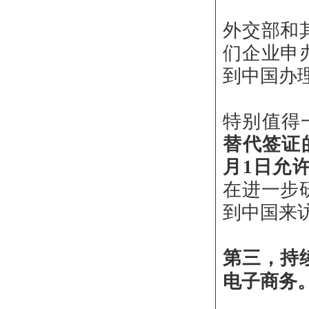
外交部和
们企业申
到中国办
特别值得
替代签证
月1日允
在进一步
到中国来
第三，持
电子商务