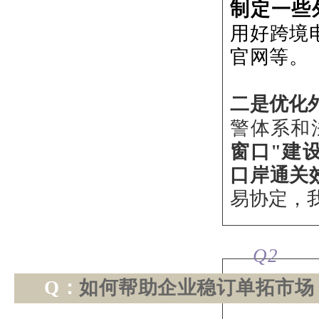
制定一些
用好跨境
官网等。
二是优化
警体系和
窗口"建
口岸通关
易协定，
Q2
Q：
如何帮助企业稳订单拓市场