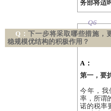
务部将适
Q6
Q：
下一步将采取哪些措施，
稳规模优结构的积极作用？
A：
第一，要
今年，我
率，所谓
诺的税率