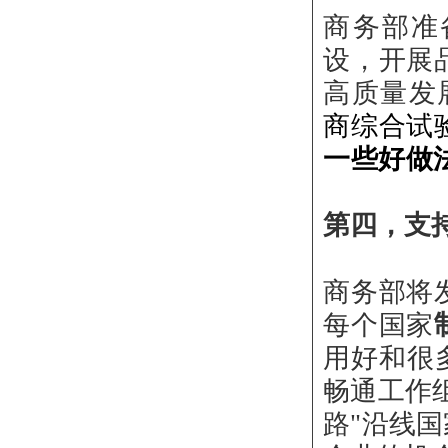
商务部准
设，开展
高质量发
商综合试
一些好做
第四，支
商务部将
每个国家
用好和很
畅通工作
路"沿线