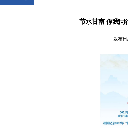
博彩官网
节水甘南 你我
发布日期