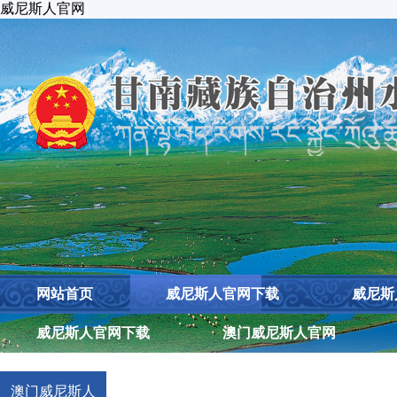
威尼斯人官网
网站首页
威尼斯人官网下载
威尼斯
威尼斯人官网下载
澳门威尼斯人官网
澳门威尼斯人