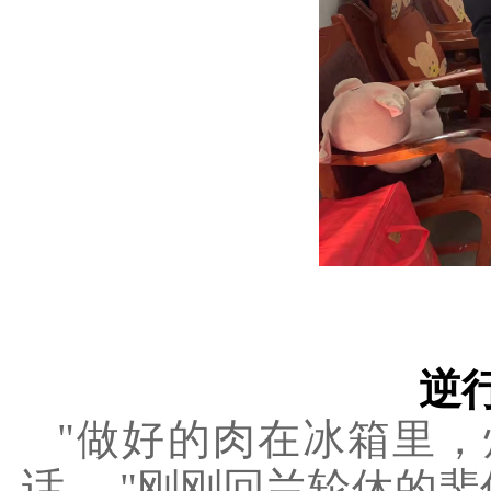
逆
"做好的肉在冰箱里
话....."刚刚回兰轮