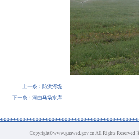
上一条：
防洪河堤
下一条：
河曲马场水库
Copyright©www.gnswsd.gov.cn All Ri