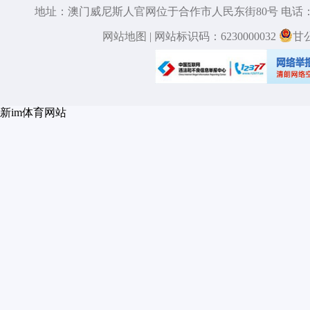
地址：澳门威尼斯人官网位于合作市人民东街80号 电话：09
网站地图
| 网站标识码：6230000032
甘
新im体育网站