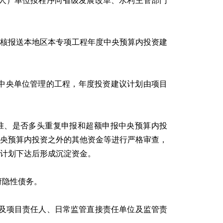
人）单位按程序向省级发展改革、水利主管部门
核报送本地区本专项工程年度中央预算内投资建
中央单位管理的工程，年度投资建议计划由项目
准、是否多头重复申报和超额申报中央预算内投
央预算内投资之外的其他资金等进行严格审查，
计划下达后形成沉淀资金。
府隐性债务。
及项目责任人、日常监管直接责任单位及监管责