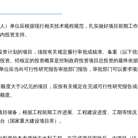
人）单位应根据现行相关技术规程规范，扎实做好项目前期工作
内投资支持。
投资计划的项目，须按有关规定履行审批或核准、备案（以下统
投资。经核定的投资概算是控制政府投资项目总投资的最终依据
）单位应当向可行性研究报告审批部门报告，审批部门可以要求
额度大于2亿元的项目，应按有关规定在完成可行性研究报告或
额度。
项目储备，根据工程前期工作进展、工程建设进度、工期等情况
台（国家重大建设项目库）。