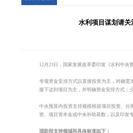
作
智
官网
能
引
水利项目谋划请关
导，
请
按
快
捷
键
Ctrl+Alt+9
12月23日，国家发展改革委印发《水利中
专项资金安排方式以直接投资为主，对确需
接下达到项目为主，并明确资金安排方式；
中央预算内投资支持规模根据项目投资、分
资、项目资本金或中央补助基数，以及印发
现阶段支持领域和具体标准如下：