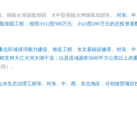
程、病险水库除险加固、大中型病险水闸除险加固等。
对东、中
除险加固工程，按照小(1)型500万元、小(2)型200万元的总
重点区域排涝能力建设、海堤工程、水文基础设施等。对东、中
理工程支持大江大河大湖干流，以及流域面积3000平方公里以上的
水段）。
水生态治理工程等。对东、中、西、东北地区，分别按照项目投资的