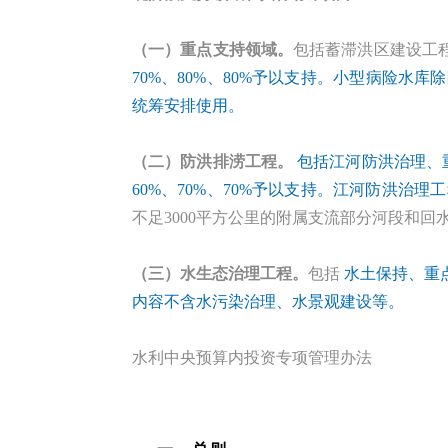
（一）重点支持领域。
包括蓄滞洪区建设工
70%、80%、80%予以支持。小型病险水库
统筹安排使用。
（二）防洪排涝工程。
包括江河防洪治理、
60%、70%、70%予以支持。江河防洪治
不足3000平方公里的附属支流部分河段和回
（三）水生态治理工程。
包括
水土保持、重点
内容不含水污染治理、水景观建设等。
水利中央预算内投资专项管理办法