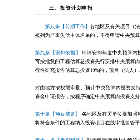
三、投资计划申报
第八条【前期工作】
各地区及有关项目（法
被列为严重失信主体名单的，不得申请中央预算
第九条【安排依据】
申请安排年度中央预算内
可按批复的工程估算总投资先行安排中央预算内
行性研究报告估算总投资10%的，项目（法人
对由地方按权限审批、预计中央预算内投资支持
资金申请报告，按程序确定中央预算内投资支持
第十条【项目储备】
各地区及有关单位要加强
将符合条件的工程纳入投资项目在线审批监管平