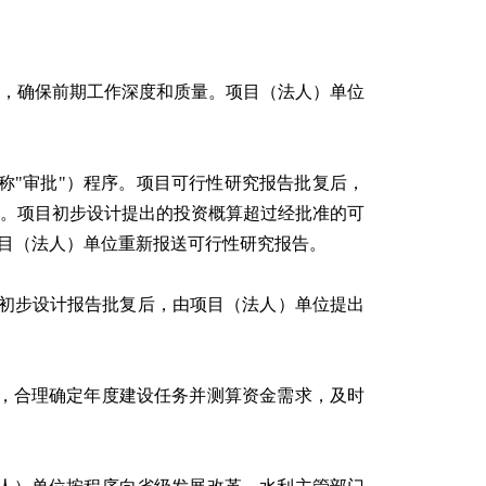
，确保前期工作深度和质量。项目（法人）单位
称"审批"）程序。项目可行性研究报告批复后，
。项目初步设计提出的投资概算超过经批准的可
项目（法人）单位重新报送可行性研究报告。
初步设计报告批复后，由项目（法人）单位提出
，合理确定年度建设任务并测算资金需求，及时