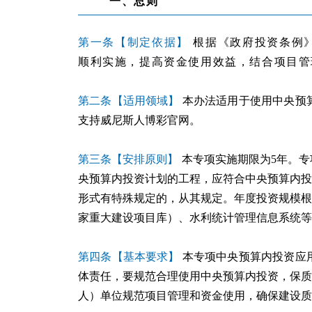
一、总则
第一条【制定依据】
根据《政府投资条例
顺利实施，提高资金使用效益，结合项目管
第二条【适用领域】
本办法适用于使用中央预
支持威尼斯人博彩官网。
第三条【安排原则】
本专项实施期限为5年。
央预算内投资计划的工程，应符合中央预算内投
形式有特殊规定的，从其规定。年度投资规模根
家重大建设项目库）、水利统计管理信息系统等
第四条【基本要求】
本专项中央预算内投资应
体责任，要规范合理使用中央预算内投资，保质
人）单位规范项目管理和资金使用，确保建设质