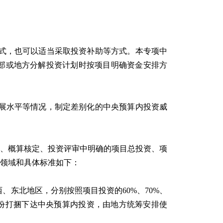
式，也可以适当采取投资补助等方式。本专项中
部或地方分解投资计划时按项目明确资金安排方
展水平等情况，制定差别化的中央预算内投资威
、概算核定、投资评审中明确的项目总投资、项
领域和具体标准如下：
东北地区，分别按照项目投资的60%、70%、
，分省份打捆下达中央预算内投资，由地方统筹安排使