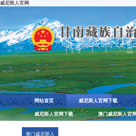
欢
威尼斯人官网
迎
进
入
甘
南
藏
族
自
治
州
水
务
局,
盲
人
网站首页
威尼斯人官网下载
用
户
威尼斯人官网下载
澳门威尼斯人官
使
用
操
澳门威尼斯人