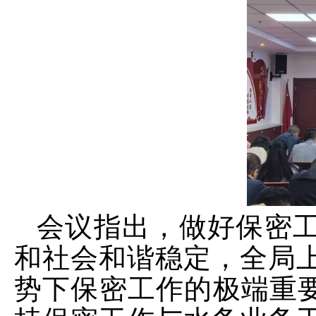
会议指出，做好保密
和社会和谐稳定，全局
势下保密工作的极端重要