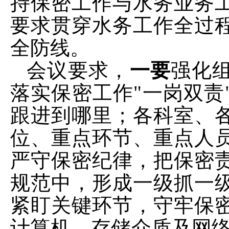
持保密工作与水务业务
要求贯穿水务工作全过
全防线。
会议要求，
一要
强化
落实保密工作"一岗双责
跟进到哪里；各科室、
位、重点环节、重点人
严守保密纪律，把保密
规范中，形成一级抓一
紧盯关键环节，守牢保
计算机、存储介质及网络