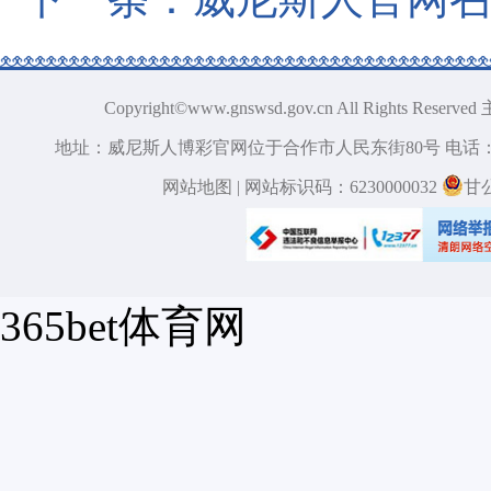
Copyright©www.gnswsd.gov.cn All Ri
地址：威尼斯人博彩官网位于合作市人民东街80号 电话：09
网站地图
| 网站标识码：6230000032
甘
365bet体育网