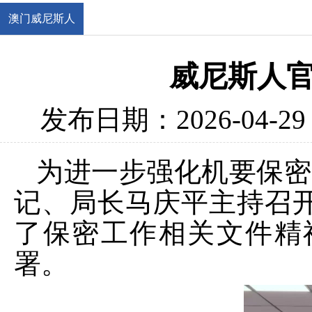
澳门威尼斯人
官网
威尼斯人
发布日期：2026-04-29
为进一步强化机要保密
记、局长马庆平主持召
了保密工作相关文件精
署。