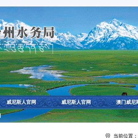
设
威尼斯人官网
威尼斯人官网
澳门威尼
网
当前位置：