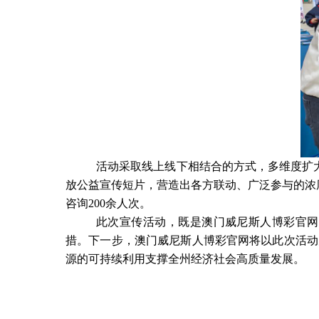
活动采取线上线下相结合的方式，多维度扩
放公益宣传短片，营造出
各方联动、广泛参与的浓
咨询200余人次。
此次宣传活动，既是澳门威尼斯人博彩官网
措。下一步，澳门威尼斯人博彩官网将以此次活动
源的可持续利用支撑全州经济社会高质量发展。