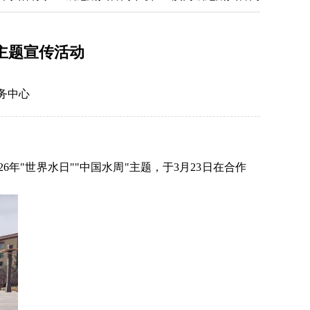
"主题宣传活动
务中心
1
2
3
"世界水日""中国水周"主题，于3月23日在合作