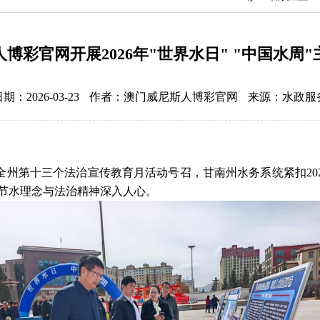
博彩官网开展2026年"世界水日" "中国水周
：2026-03-23
作者：澳门威尼斯人博彩官网
来源：水政服
第十三个法治宣传教育月活动号召，甘南州水务系统紧扣2026年
节水理念与法治精神深入人心。