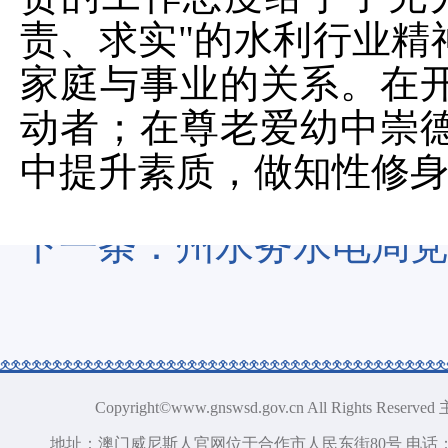
责、求实"的水利行业精
家庭与事业的关系。在
动者；在尊老爱幼中崇
中提升素质，做知性修身
上一条：
凝心聚力 抢抓
下一条：
州水务水电局党
Copyright©www.gnswsd.gov.cn All Ri
地址：澳门威尼斯人官网位于合作市人民东街80号 电话：09