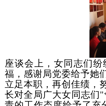
座谈会上，女同志们纷
福，感谢局党委给予她
立足本职，再创佳绩，
长对全局广大女同志们"
责的工作态度给予了充