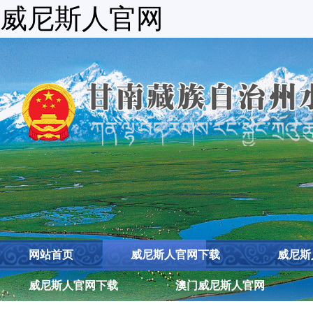
威尼斯人官网
网站首页
威尼斯人官网下载
威尼斯
威尼斯人官网下载
澳门威尼斯人官网