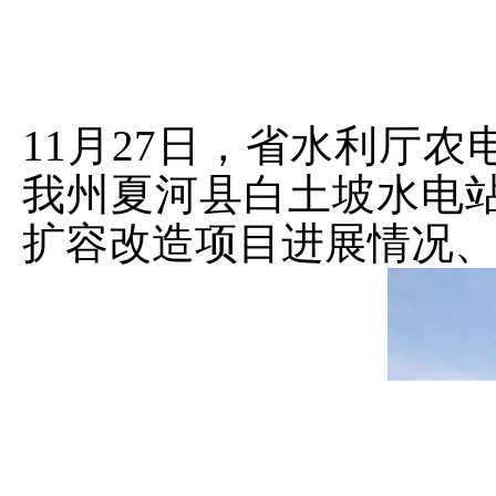
11月27日，省水利厅
我州夏河县白土坡水电
扩容改造项目进展情况