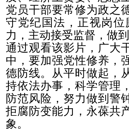
党员干部要常修为政之
守党纪国法，正视岗位
力，主动接受监督，做
通过观看该影片，广大
中，要加强党性修养，
德防线。从平时做起，
持依法办事，科学管理
防范风险，努力做到警
拒腐防变能力，永葆共
象。