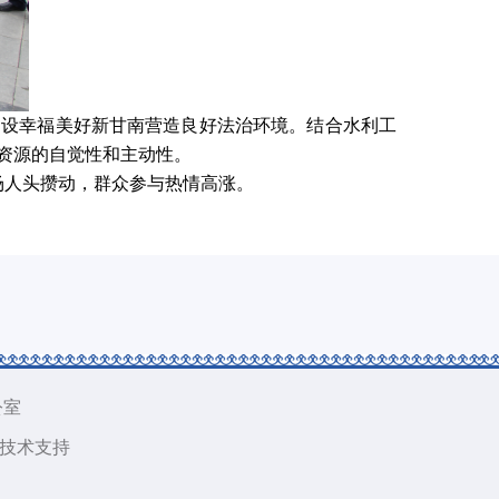
建设幸福美好新甘南营造良好法治环境。结合水利工
资源的自觉性和主动性。
现场人头攒动，群众参与热情高涨。
公室
供技术支持