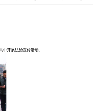
1
2
3
集中开展法治宣传活动。