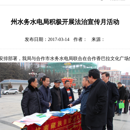
州水务水电局积极开展法治宣传月活动
发布日期：2017-03-14
作者：
来源：
的安排部署，我局与合作市水务水电局联合在合作香巴拉文化广场