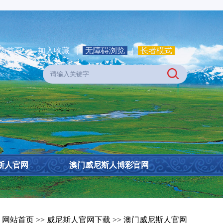
为首页
|
加入收藏
|
无障碍浏览
|
长者模式
斯人官网
澳门威尼斯人博彩官网
网站首页
>>
威尼斯人官网下载
>>
澳门威尼斯人官网