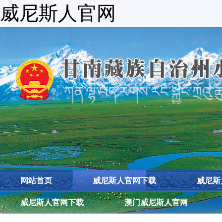
威尼斯人官网
网站首页
威尼斯人官网下载
威尼斯
威尼斯人官网下载
澳门威尼斯人官网