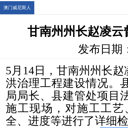
澳门威尼斯人
官网
甘南州州长赵凌云
发布日期：2
5月14日，甘南州州长
洪治理工程建设情况。
局局长、县建管处项目
施工现场，对施工工艺
全、进度等进行了详细