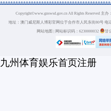
Copyright©www.gnswsd.gov.cn All Right
地址：澳门威尼斯人博彩官网位于合作市人民东街80号 电话：0
网站地图
| 网站标识码：6230000032
甘
九州体育娱乐首页注册