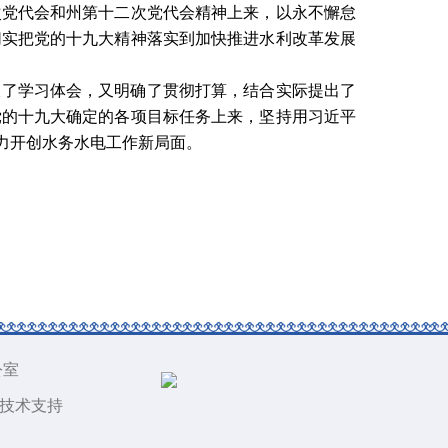
次党代会和州第十二次党代会精神上来，以永不懈怠
切实把党的十九大精神落实到加快推进水利改革发展
谈了学习体会，又明确了贯彻打算，结合实际提出了
党的十九大确定的各项目标任务上来，坚持用习近平
力开创水务水电工作新局面。
公室
供技术支持