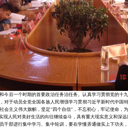
和今后一个时期的首要政治任务治任务。认真学习贯彻党的十
，对于动员全党全国各族人民增强学习贯彻习近平新时代中国
社会主义伟大旗帜，坚定"四个自信"，不忘初心，牢记使命，
实现人民对美好生活的向往继续奋斗，具有重大现实意义和深远
员干部进行集中学习、集中轮训，要在学懂弄通做实上下功夫