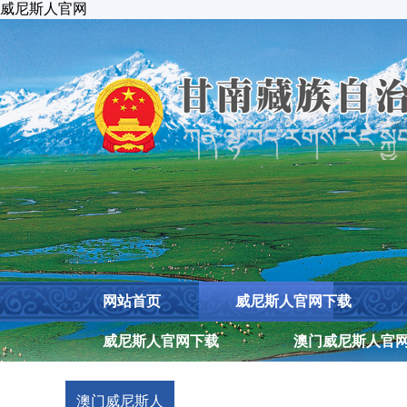
欢
威尼斯人官网
迎
进
入
甘
南
藏
族
自
治
州
水
务
局,
盲
人
网站首页
威尼斯人官网下载
用
户
威尼斯人官网下载
澳门威尼斯人官
使
用
操
澳门威尼斯人