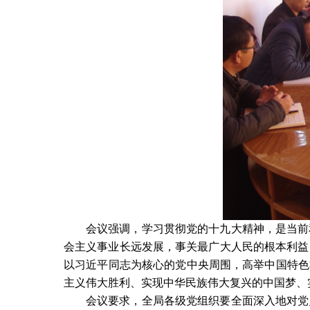
会议强调，学习贯彻党的十九大精神，是当前
会主义事业长远发展，事关最广大人民的根本利益
以习近平同志为核心的党中央周围，高举中国特色
主义伟大胜利、实现中华民族伟大复兴的中国梦、
会议要求，全局各级党组织要全面深入地对党