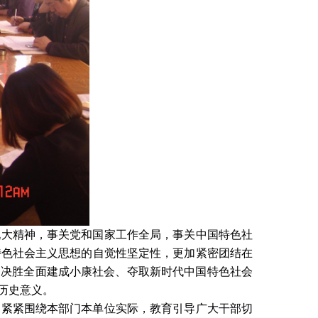
九大精神，事关党和国家工作全局，事关中国特色社
特色社会主义思想的自觉性坚定性，更加紧密团结在
为决胜全面建成小康社会、夺取新时代中国特色社会
历史意义。
，紧紧围绕本部门本单位实际，教育引导广大干部切