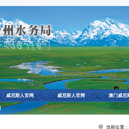
设
威尼斯人官网
威尼斯人官网
澳门威尼
网
当前位置：