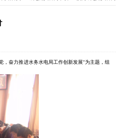
讨
1
2
3
党，奋力推进水务水电局工作创新发展"为主题，组