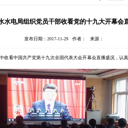
水水电局组织党员干部收看党的十九大开幕会
发布日期：2017-11-29
作者：
来源：
部集中收看中国共产党第十九次全国代表大会开幕会直播盛况，认