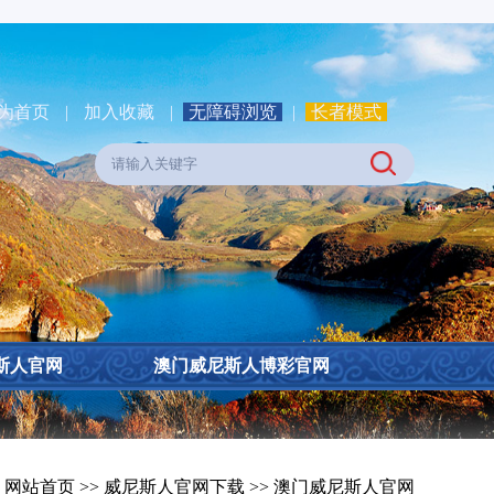
为首页
|
加入收藏
|
无障碍浏览
|
长者模式
斯人官网
澳门威尼斯人博彩官网
网站首页
>>
威尼斯人官网下载
>>
澳门威尼斯人官网