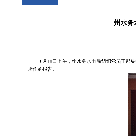
作
智
官网
能
引
州水务
导，
请
按
快
捷
键
10月18日上午，州水务水电局组织党员干
Ctrl+Alt+9
所作的报告。