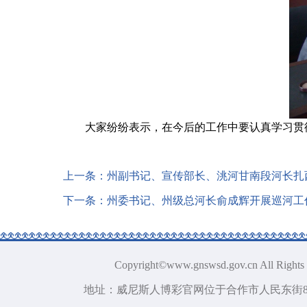
大家纷纷表示，在今后的工作中要认真学习贯
上一条：
州副书记、宣传部长、洮河甘南段河长扎
下一条：
州委书记、州级总河长俞成辉开展巡河工
Copyright©www.gnswsd.gov.cn
地址：威尼斯人博彩官网位于合作市人民东街80号