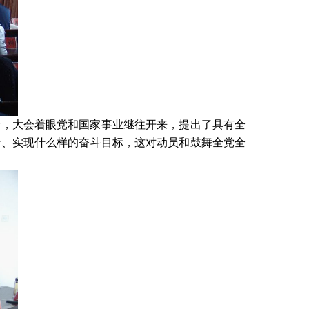
会，大会着眼党和国家事业继往开来，提出了具有全
命、实现什么样的奋斗目标，这对动员和鼓舞全党全