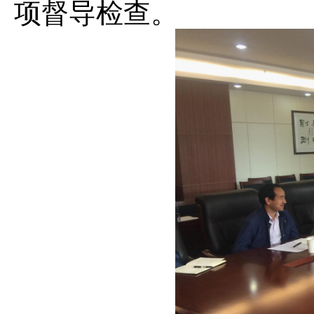
项督导检查。