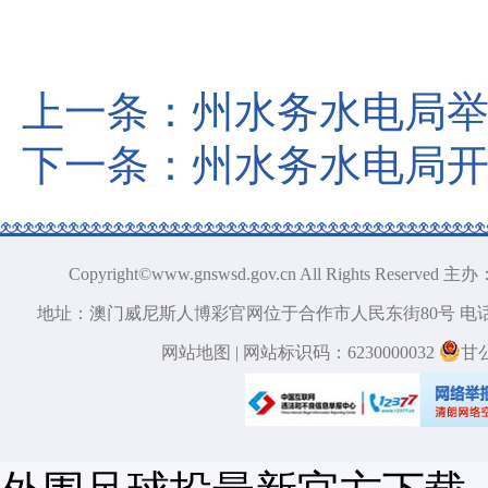
上一条：
州水务水电局
下一条：
州水务水电局开
Copyright©www.gnswsd.gov.cn All Right
地址：澳门威尼斯人博彩官网位于合作市人民东街80号 电话：0
网站地图
| 网站标识码：6230000032
甘