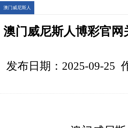
澳门威尼斯人
官网
澳门威尼斯人博彩官网
发布日期：2025-09-25