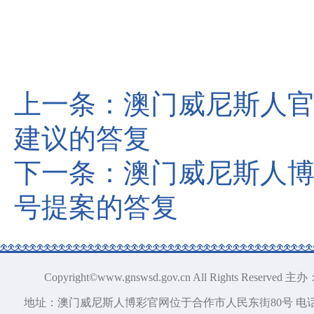
上一条：
澳门威尼斯人官
建议的答复
下一条：
澳门威尼斯人博
号提案的答复
Copyright©www.gnswsd.gov.cn All Right
地址：澳门威尼斯人博彩官网位于合作市人民东街80号 电话：0